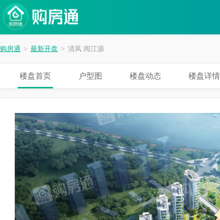
购房通
>
最新开盘
>
清凤 阅江源
楼盘首页
户型图
楼盘动态
楼盘详情