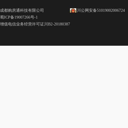
成都购房通科技有限公司
川公网安备51019002006724
蜀ICP备19007266号-1
增值电信业务经营许可证川B2-20180387